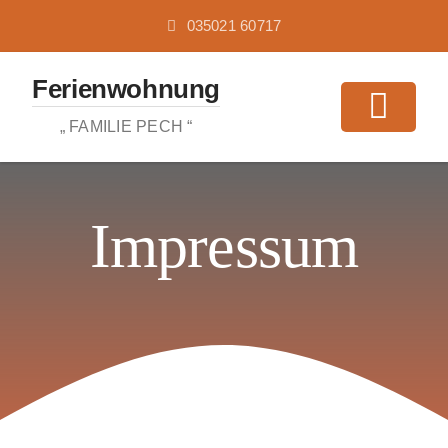
Zum
035021 60717
Inhalt
springen
Ferienwohnung
Toggl
„ FAMILIE PECH “
Navig
STARTSEI
Impressum
FERIEN
AUSFLUG
ANREISE
ANFRAGE